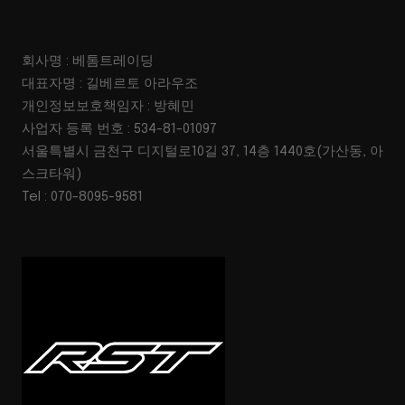
회사명 : 베톰트레이딩
대표자명 : 길베르토 아라우조
개인정보보호책임자 : 방혜민
사업자 등록 번호 : 534-81-01097
서울특별시 금천구 디지털로10길 37, 14층 1440호(가산동, 아
스크타워)
Tel : 070-8095-9581